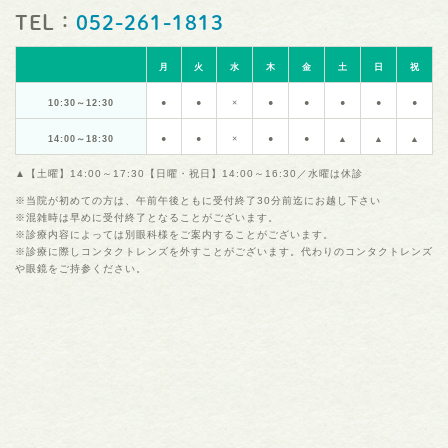
TEL：
052-261-1813
月
火
水
木
金
土
日
祝
10:30～12:30
●
●
×
●
●
●
●
●
14:00～18:30
●
●
×
●
●
▲
▲
▲
▲【土曜】14:00～17:30【日曜・祝日】14:00～16:30／水曜は休診
※当院が初めての方は、午前午後ともに受付終了30分前迄にお越し下さい
※混雑時は早めに受付終了となることがございます。
※診療内容によっては別眼科様をご案内することがございます。
※診療に際しコンタクトレンズを外すことがございます。代わりのコンタクトレンズ
や眼鏡をご持参ください。