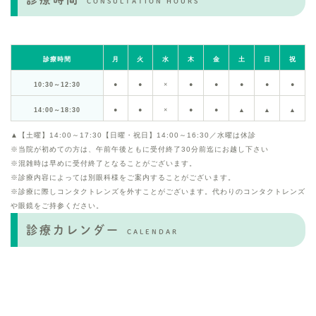
CONSULTATION HOURS
診療時間
月
火
水
木
金
土
日
祝
10:30～12:30
●
●
×
●
●
●
●
●
14:00～18:30
●
●
×
●
●
▲
▲
▲
▲【土曜】14:00～17:30【日曜・祝日】14:00～16:30／水曜は休診
※当院が初めての方は、午前午後ともに受付終了30分前迄にお越し下さい
※混雑時は早めに受付終了となることがございます。
※診療内容によっては別眼科様をご案内することがございます。
※診療に際しコンタクトレンズを外すことがございます。代わりのコンタクトレンズ
や眼鏡をご持参ください。
診療カレンダー
CALENDAR