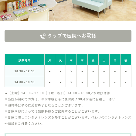
タップで医院へお電話
診療時間
月
火
水
木
金
土
日
祝
10:30～12:30
●
●
×
●
●
●
●
●
14:00～18:30
●
●
×
●
●
▲
▲
▲
▲【土曜】14:00～17:30【日曜・祝日】14:00～16:30／水曜は休診
※当院が初めての方は、午前午後ともに受付終了30分前迄にお越し下さい
※混雑時は早めに受付終了となることがございます。
※診療内容によっては別眼科様をご案内することがございます。
※診療に際しコンタクトレンズを外すことがございます。代わりのコンタクトレンズ
や眼鏡をご持参ください。