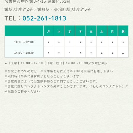
名古屋市中区栄3-4-15 鏡栄ビル2階
栄駅:徒歩約2分／栄町駅・矢場町駅:徒歩約5分
TEL：
052-261-1813
月
火
水
木
金
土
日
祝
10:30～12:30
●
●
×
●
●
●
●
●
14:00～18:30
●
●
×
●
●
▲
▲
▲
▲【土曜】14:00～17:30【日曜・祝日】14:00～16:30／水曜は休診
※当院が初めての方は、午前午後ともに受付終了30分前迄にお越し下さい
※混雑時は早めに受付終了となることがございます。
※診療内容によっては別眼科様をご案内することがございます。
※診療に際しコンタクトレンズを外すことがございます。代わりのコンタクトレンズ
や眼鏡をご持参ください。