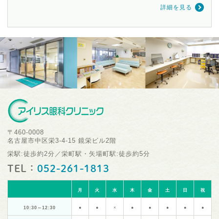
詳細を見る
〒460-0008
名古屋市中区栄3-4-15 鏡栄ビル2階
栄駅:徒歩約2分／栄町駅・矢場町駅:徒歩約5分
TEL：
052-261-1813
月
火
水
木
金
土
日
祝
10:30～12:30
●
●
×
●
●
●
●
●