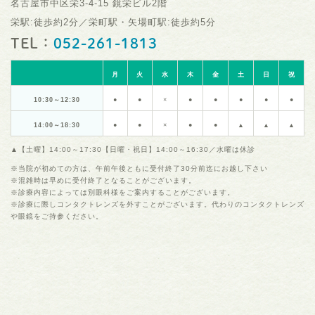
名古屋市中区栄3-4-15 鏡栄ビル2階
栄駅:徒歩約2分／栄町駅・矢場町駅:徒歩約5分
TEL：
052-261-1813
月
火
水
木
金
土
日
祝
10:30～12:30
●
●
×
●
●
●
●
●
14:00～18:30
●
●
×
●
●
▲
▲
▲
▲【土曜】14:00～17:30【日曜・祝日】14:00～16:30／水曜は休診
※当院が初めての方は、午前午後ともに受付終了30分前迄にお越し下さい
※混雑時は早めに受付終了となることがございます。
※診療内容によっては別眼科様をご案内することがございます。
※診療に際しコンタクトレンズを外すことがございます。代わりのコンタクトレンズ
や眼鏡をご持参ください。