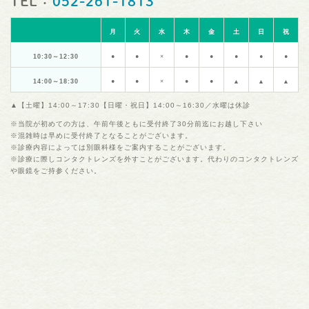
TEL：
052-261-1813
月
火
水
木
金
土
日
祝
10:30～12:30
●
●
×
●
●
●
●
●
14:00～18:30
●
●
×
●
●
▲
▲
▲
▲【土曜】14:00～17:30【日曜・祝日】14:00～16:30／水曜は休診
※当院が初めての方は、午前午後ともに受付終了30分前迄にお越し下さい
※混雑時は早めに受付終了となることがございます。
※診療内容によっては別眼科様をご案内することがございます。
※診療に際しコンタクトレンズを外すことがございます。代わりのコンタクトレンズ
や眼鏡をご持参ください。