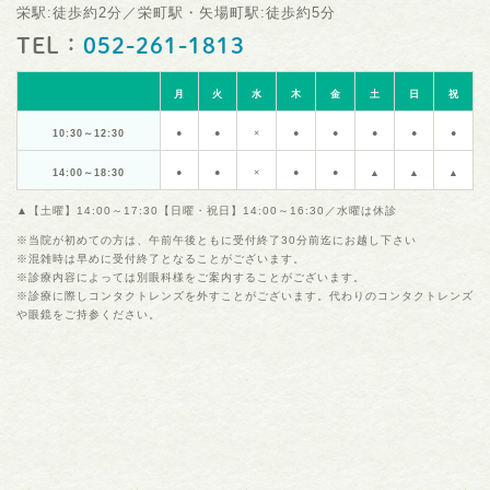
栄駅:徒歩約2分／栄町駅・矢場町駅:徒歩約5分
TEL：
052-261-1813
月
火
水
木
金
土
日
祝
10:30～12:30
●
●
×
●
●
●
●
●
14:00～18:30
●
●
×
●
●
▲
▲
▲
▲【土曜】14:00～17:30【日曜・祝日】14:00～16:30／水曜は休診
※当院が初めての方は、午前午後ともに受付終了30分前迄にお越し下さい
※混雑時は早めに受付終了となることがございます。
※診療内容によっては別眼科様をご案内することがございます。
※診療に際しコンタクトレンズを外すことがございます。代わりのコンタクトレンズ
や眼鏡をご持参ください。