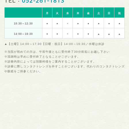
TEL：
052-261-1813
月
火
水
木
金
土
日
祝
10:30～12:30
●
●
×
●
●
●
●
●
14:00～18:30
●
●
×
●
●
▲
▲
▲
▲【土曜】14:00～17:30【日曜・祝日】14:00～16:30／水曜は休診
※当院が初めての方は、午前午後ともに受付終了30分前迄にお越し下さい
※混雑時は早めに受付終了となることがございます。
※診療内容によっては別眼科様をご案内することがございます。
※診療に際しコンタクトレンズを外すことがございます。代わりのコンタクトレンズ
や眼鏡をご持参ください。