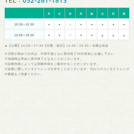
TEL：
052-261-1813
月
火
水
木
金
土
日
祝
10:30～12:30
●
●
×
●
●
●
●
●
14:00～18:30
●
●
×
●
●
▲
▲
▲
▲【土曜】14:00～17:30【日曜・祝日】14:00～16:30／水曜は休診
※当院が初めての方は、午前午後ともに受付終了30分前迄にお越し下さい
※混雑時は早めに受付終了となることがございます。
※診療内容によっては別眼科様をご案内することがございます。
※診療に際しコンタクトレンズを外すことがございます。代わりのコンタクトレンズ
や眼鏡をご持参ください。