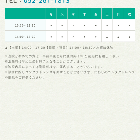
TEL：
052-261-1813
月
火
水
木
金
土
日
祝
10:30～12:30
●
●
×
●
●
●
●
●
14:00～18:30
●
●
×
●
●
▲
▲
▲
▲【土曜】14:00～17:30【日曜・祝日】14:00～16:30／水曜は休診
※当院が初めての方は、午前午後ともに受付終了30分前迄にお越し下さい
※混雑時は早めに受付終了となることがございます。
※診療内容によっては別眼科様をご案内することがございます。
※診療に際しコンタクトレンズを外すことがございます。代わりのコンタクトレンズ
や眼鏡をご持参ください。